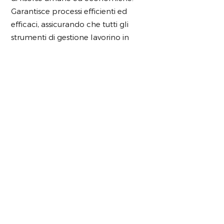
Garantisce processi efficienti ed
efficaci, assicurando che tutti gli
strumenti di gestione lavorino in
sinergia verso obiettivi comuni.
Sistema ESG-oriented. Assicura
efficienza ed efficacia
nell'esecuzione dei processi necessari
alla pubblicazione del rapporto
ESG. L'architettura e i contenuti del
sistema devono essere (ri-)definiti in
modo da garantire un processo di
redazione del rapporto ESG fluido,
coerente e conforme allo standard
scelto come riferimento.
Quindi prendiamo quello che c’è,